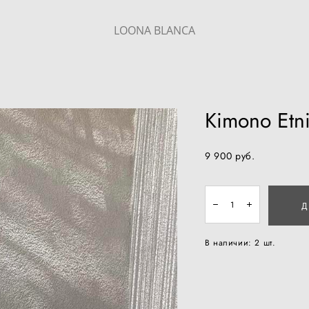
LOONA BLANCA
Kimono Etni
9 900 pуб.
Д
В наличии:
2
шт.