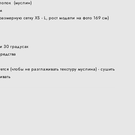
лопок (муслин)
м
размерную сетку XS - L, рост модели на фото 169 см)
и 30 градусах
редства
ется (чтобы не разглаживать текстуру муслина) - сушить
ивать