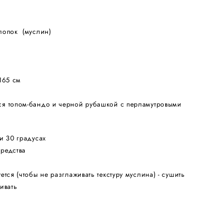
лопок (муслин)
165 см
я топом-бандо и черной рубашкой с перламутровыми
и 30 градусах
редства
ется (чтобы не разглаживать текстуру муслина) - сушить
ивать