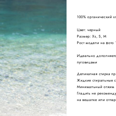
100% органический х
Цвет: черный
Размер: Xs, S, M
Рост модели на фото 
Идеально дополняетс
пуговицами
Деликатная стирка пр
Жидкие стиральные с
Минимальный отжим
Гладить не рекоменду
на вешалке или отпар