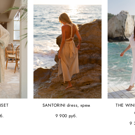
NSET
SANTORINI dress, крем
THE WIN
б.
9 900 pуб.
9 