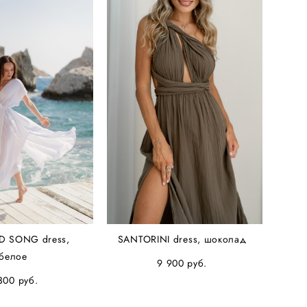
D SONG dress,
SANTORINI dress, шоколад
белое
9 900 pуб.
300 pуб.